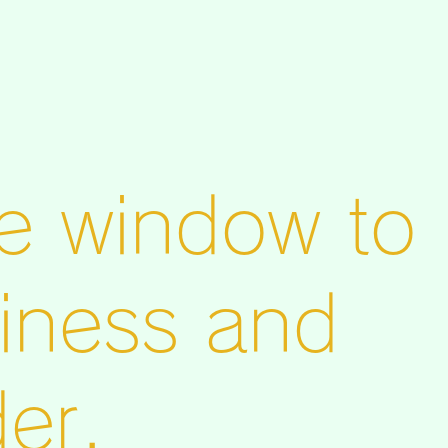
ttle window to
iness and
er.