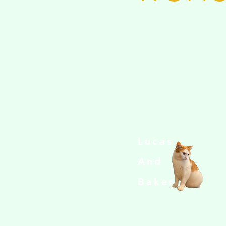
Lucas
And
​Baker