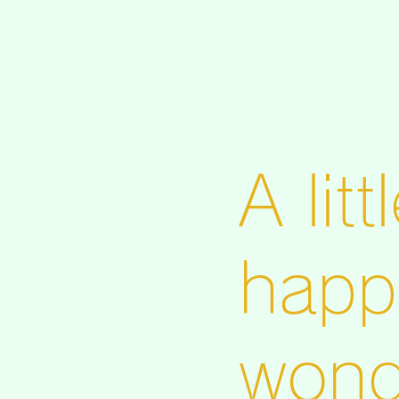
​A li
happ
wond