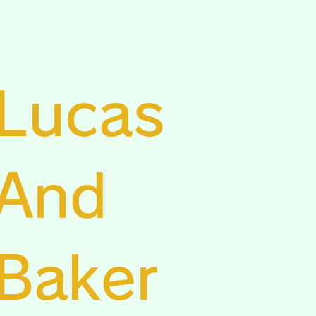
Lucas
And
​Baker