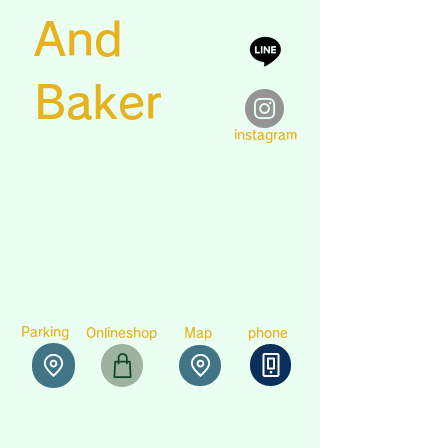
And
​Baker
instagram
​Parking
Onlineshop
​Map
​phone